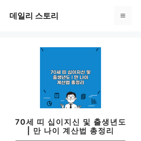
컨
텐
데일리 스토리
메
츠
로
뉴
건
너
뛰
기
70세 띠 십이지신 및 출생년도
| 만 나이 계산법 총정리