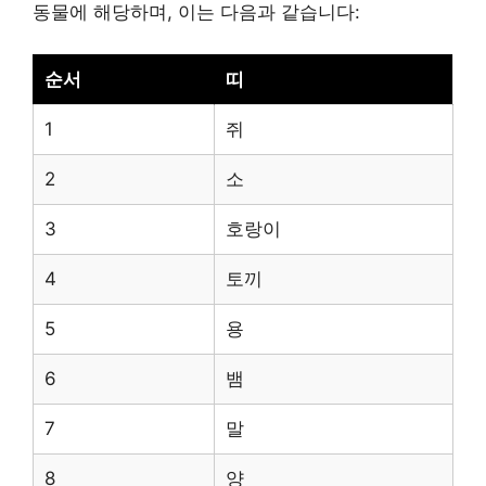
동물에 해당하며, 이는 다음과 같습니다:
순서
띠
1
쥐
2
소
3
호랑이
4
토끼
5
용
6
뱀
7
말
8
양