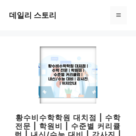
컨
텐
데일리 스토리
메
츠
로
뉴
건
너
뛰
기
황수비수학학원 대치점 | 수학
전문 | 학원비 | 수준별 커리큘
럼 | 내신/수능 대비 | 강사진 |