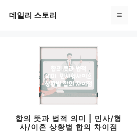
컨
텐
데일리 스토리
메
츠
로
뉴
건
너
뛰
기
합의 뜻과 법적 의미 | 민사/형
사/이혼 상황별 합의 차이점