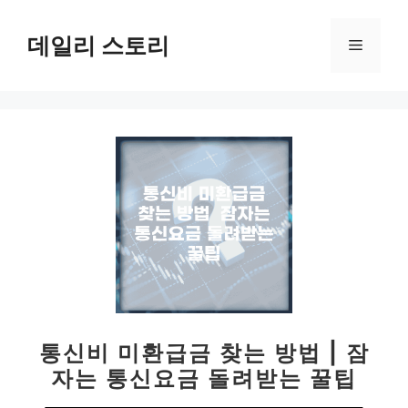
컨
텐
데일리 스토리
메
츠
로
뉴
건
너
뛰
기
통신비 미환급금 찾는 방법 | 잠
자는 통신요금 돌려받는 꿀팁