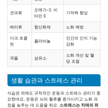
오메가-3. 비
견과류
기억력 향상
타민 E
베리류
항산화제
노화 예방
다크 초콜
인간의 인지 기능
플라바놀
릿
강화
소화 개선 및 혈
곡물
섬유소
당 조절
생활 습관과 스트레스 관리
식습관 외에도 규칙적인 운동과 스트레스 관리가 중
요한데요, 운동은 뇌의 혈류를 증가시키고 노화 과
정을 늦추는 데 도움을 줘요.
스트레스는 치매의 위