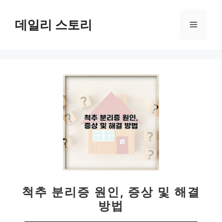
컨
텐
데일리 스토리
메
츠
로
뉴
건
너
뛰
기
척추 분리증 원인, 증상 및 해결
방법