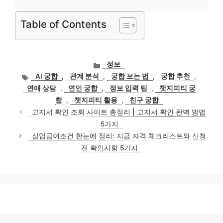
Table of Contents
카
정보
테
태
AI 궁합
,
관계 분석
,
궁합 보는 법
,
궁합 추천
,
고
그
연애 상담
,
연인 궁합
,
정보 입력 팁
,
챗지피티 궁
리
합
,
챗지피티 활용
,
친구 궁합
고지서 확인 조회 사이트 총정리 | 고지서 확인 완벽 방법
5가지
실업급여조건 한눈에 정리: 지급 자격 체크리스트와 신청
전 확인사항 5가지