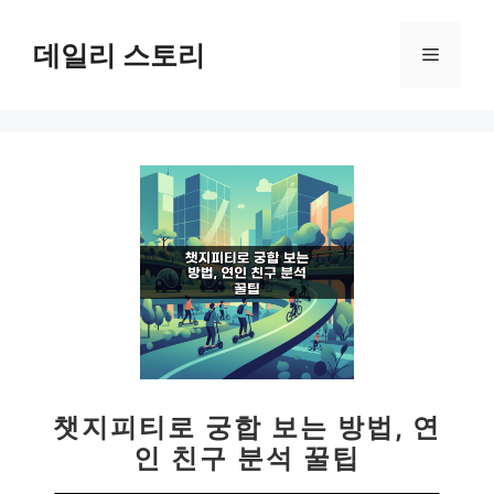
컨
텐
데일리 스토리
메
츠
로
뉴
건
너
뛰
기
챗지피티로 궁합 보는 방법, 연
인 친구 분석 꿀팁