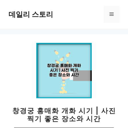
컨
텐
데일리 스토리
메
츠
로
뉴
건
너
뛰
기
창경궁 홍매화 개화 시기 | 사진
찍기 좋은 장소와 시간