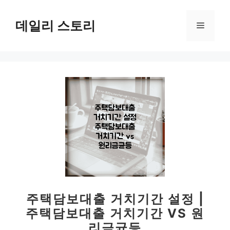
컨
텐
데일리 스토리
메
츠
로
뉴
건
너
뛰
기
주택담보대출 거치기간 설정 |
주택담보대출 거치기간 VS 원
리금균등