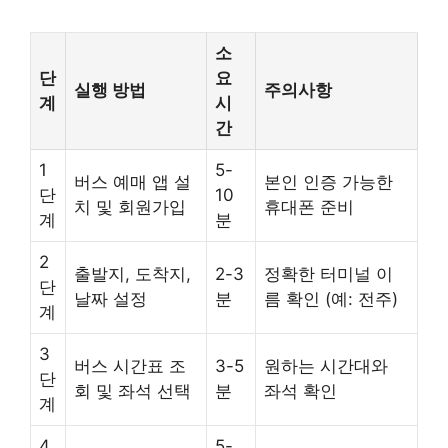
소
단
요
실행 방법
주의사항
계
시
간
1
5-
버스 예매 앱 설
본인 인증 가능한
단
10
치 및 회원가입
휴대폰 준비
계
분
2
출발지, 도착지,
2-3
정확한 터미널 이
단
날짜 설정
분
름 확인 (예: 전주)
계
3
버스 시간표 조
3-5
원하는 시간대와
단
회 및 좌석 선택
분
좌석 확인
계
4
5-