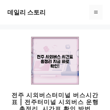
컨
텐
데일리 스토리
메
츠
로
뉴
건
너
뛰
기
전주 시외버스터미널 버스시간
표 | 전주터미널 시외버스 운행
총정리, 시간표 확인 방법