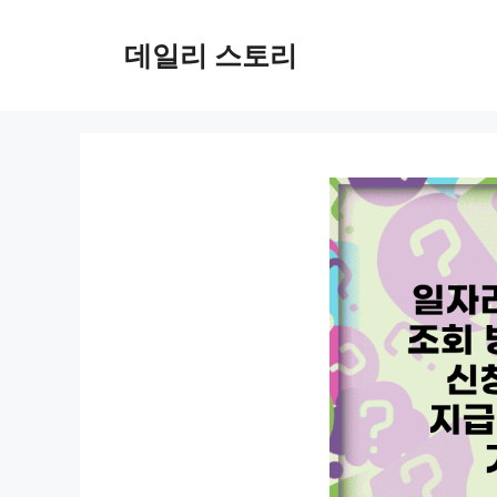
컨
텐
데일리 스토리
츠
로
건
너
뛰
기