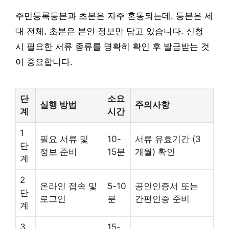
주민등록등본과 초본은 자주 혼동되는데, 등본은 세
대 전체, 초본은 본인 정보만 담고 있습니다. 신청
시 필요한 서류 종류를 명확히 확인 후 발급받는 것
이 중요합니다.
단
소요
실행 방법
주의사항
계
시간
1
필요 서류 및
10-
서류 유효기간 (3
단
정보 준비
15분
개월) 확인
계
2
온라인 접속 및
5-10
공인인증서 또는
단
로그인
분
간편인증 준비
계
3
15-