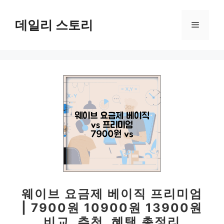
컨
텐
데일리 스토리
메
츠
로
뉴
건
너
뛰
기
웨이브 요금제 베이직 프리미엄
| 7900원 10900원 13900원
비교, 추천, 혜택 총정리