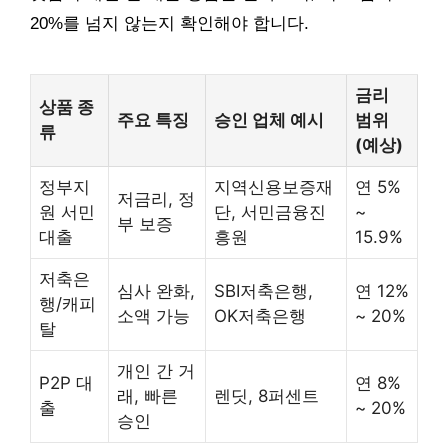
20%를 넘지 않는지 확인해야 합니다.
금리
상품 종
주요 특징
승인 업체 예시
범위
류
(예상)
정부지
지역신용보증재
연 5%
저금리, 정
원 서민
단, 서민금융진
~
부 보증
대출
흥원
15.9%
저축은
심사 완화,
SBI저축은행,
연 12%
행/캐피
소액 가능
OK저축은행
~ 20%
탈
개인 간 거
P2P 대
연 8%
래, 빠른
렌딧, 8퍼센트
출
~ 20%
승인