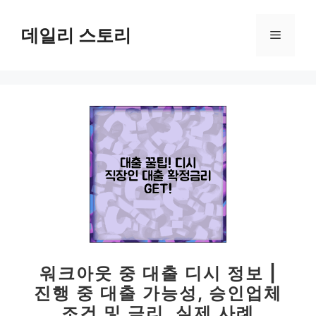
컨
텐
데일리 스토리
메
츠
로
뉴
건
너
뛰
기
워크아웃 중 대출 디시 정보 |
진행 중 대출 가능성, 승인업체
조건 및 금리, 실제 사례