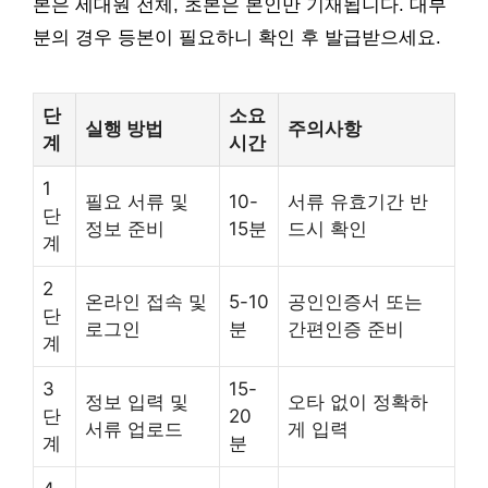
본은 세대원 전체, 초본은 본인만 기재됩니다. 대부
분의 경우 등본이 필요하니 확인 후 발급받으세요.
단
소요
실행 방법
주의사항
계
시간
1
필요 서류 및
10-
서류 유효기간 반
단
정보 준비
15분
드시 확인
계
2
온라인 접속 및
5-10
공인인증서 또는
단
로그인
분
간편인증 준비
계
3
15-
정보 입력 및
오타 없이 정확하
단
20
서류 업로드
게 입력
계
분