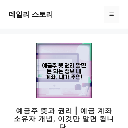
컨
텐
데일리 스토리
메
츠
로
뉴
건
너
뛰
기
예금주 뜻과 권리 | 예금 계좌
소유자 개념, 이것만 알면 됩니
다.