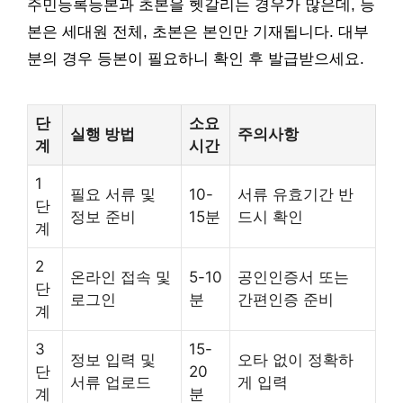
주민등록등본과 초본을 헷갈리는 경우가 많은데, 등
본은 세대원 전체, 초본은 본인만 기재됩니다. 대부
분의 경우 등본이 필요하니 확인 후 발급받으세요.
단
소요
실행 방법
주의사항
계
시간
1
필요 서류 및
10-
서류 유효기간 반
단
정보 준비
15분
드시 확인
계
2
온라인 접속 및
5-10
공인인증서 또는
단
로그인
분
간편인증 준비
계
3
15-
정보 입력 및
오타 없이 정확하
단
20
서류 업로드
게 입력
계
분