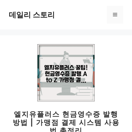
컨
텐
데일리 스토리
메
츠
로
뉴
건
너
뛰
기
엘지유플러스 현금영수증 발행
방법 | 가맹점 결제 시스템 사용
법 총정리