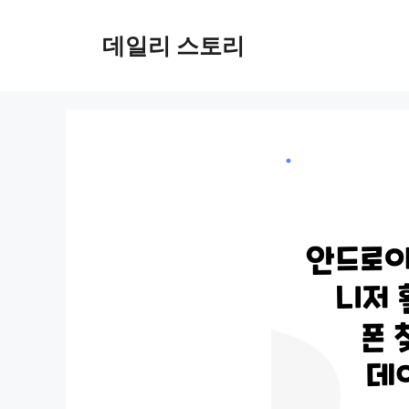
컨
텐
데일리 스토리
츠
로
건
너
뛰
기