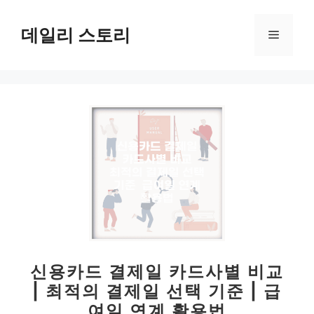
컨
텐
데일리 스토리
메
츠
로
뉴
건
너
뛰
기
신용카드 결제일 카드사별 비교
| 최적의 결제일 선택 기준 | 급
여일 연계 활용법