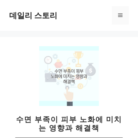
컨
텐
데일리 스토리
메
츠
로
뉴
건
너
뛰
기
수면 부족이 피부 노화에 미치
는 영향과 해결책