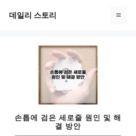
컨
텐
데일리 스토리
메
츠
로
뉴
건
너
뛰
기
손톱에 검은 세로줄 원인 및 해
결 방안