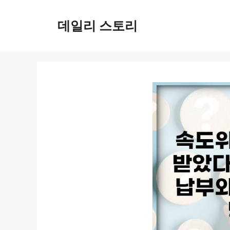
컨
텐
데일리 스토리
츠
로
건
너
뛰
기