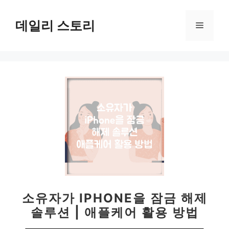
컨
텐
데일리 스토리
메
츠
로
뉴
건
너
뛰
기
소유자가 IPHONE을 잠금 해제
솔루션 | 애플케어 활용 방법