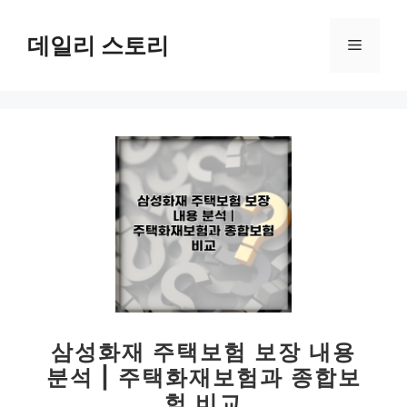
컨
텐
데일리 스토리
메
츠
로
뉴
건
너
뛰
기
삼성화재 주택보험 보장 내용
분석 | 주택화재보험과 종합보
험 비교