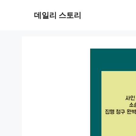
컨
텐
데일리 스토리
츠
로
건
너
뛰
기