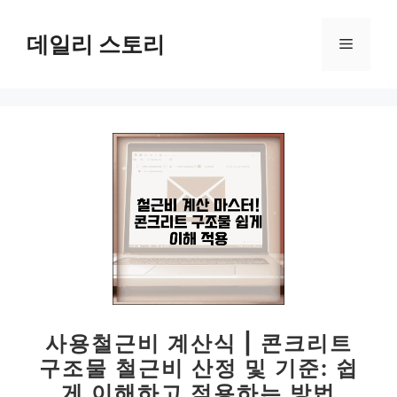
컨
텐
데일리 스토리
메
츠
로
뉴
건
너
뛰
기
사용철근비 계산식 | 콘크리트
구조물 철근비 산정 및 기준: 쉽
게 이해하고 적용하는 방법