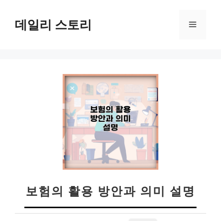
컨
텐
데일리 스토리
메
츠
로
뉴
건
너
뛰
기
보험의 활용 방안과 의미 설명