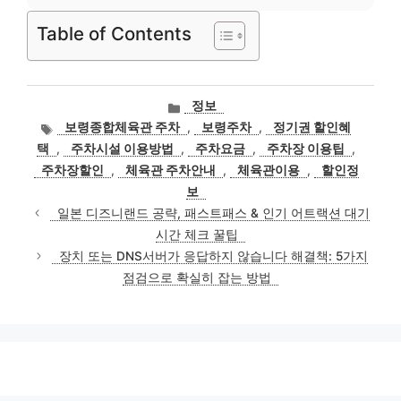
Table of Contents
카
정보
테
태
보령종합체육관 주차
,
보령주차
,
정기권 할인혜
고
그
택
,
주차시설 이용방법
,
주차요금
,
주차장 이용팁
,
리
주차장할인
,
체육관 주차안내
,
체육관이용
,
할인정
보
일본 디즈니랜드 공략, 패스트패스 & 인기 어트랙션 대기
시간 체크 꿀팁
장치 또는 DNS서버가 응답하지 않습니다 해결책: 5가지
점검으로 확실히 잡는 방법