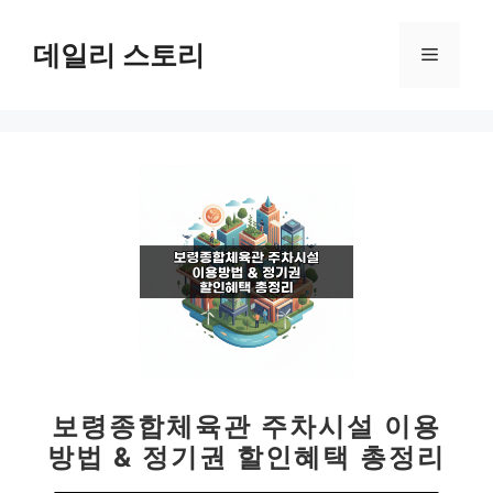
컨
텐
데일리 스토리
메
츠
로
뉴
건
너
뛰
기
보령종합체육관 주차시설 이용
방법 & 정기권 할인혜택 총정리