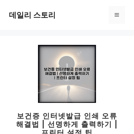
컨
텐
데일리 스토리
메
츠
로
뉴
건
너
뛰
기
보건증 인터넷발급 인쇄 오류
해결법 | 선명하게 출력하기 |
프린터 설정 팁