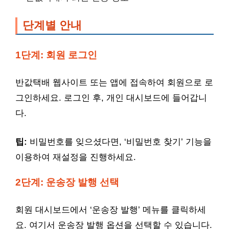
단계별 안내
1단계: 회원 로그인
반값택배 웹사이트 또는 앱에 접속하여 회원으로 로
그인하세요. 로그인 후, 개인 대시보드에 들어갑니
다.
팁:
비밀번호를 잊으셨다면, ‘비밀번호 찾기’ 기능을
이용하여 재설정을 진행하세요.
2단계: 운송장 발행 선택
회원 대시보드에서 ‘운송장 발행’ 메뉴를 클릭하세
요. 여기서 운송장 발행 옵션을 선택할 수 있습니다.