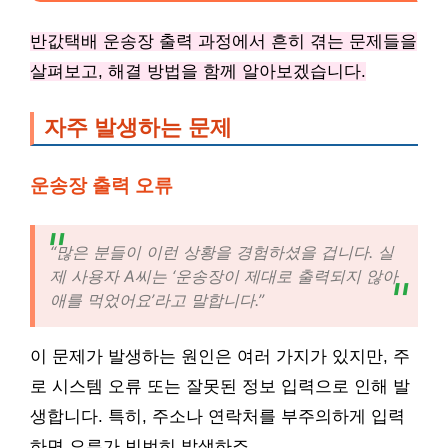
반값택배 운송장 출력 과정에서 흔히 겪는 문제들을
살펴보고, 해결 방법을 함께 알아보겠습니다.
자주 발생하는 문제
운송장 출력 오류
“많은 분들이 이런 상황을 경험하셨을 겁니다. 실
제 사용자 A씨는 ‘운송장이 제대로 출력되지 않아
애를 먹었어요’라고 말합니다.”
이 문제가 발생하는 원인은 여러 가지가 있지만, 주
로 시스템 오류 또는 잘못된 정보 입력으로 인해 발
생합니다. 특히, 주소나 연락처를 부주의하게 입력
하면 오류가 빈번히 발생하죠.