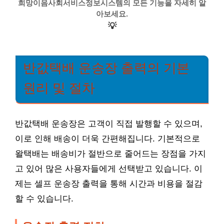
희망이음사회서비스정보시스템의 모든 기능을 자세히 알
아보세요.
💡
반값택배 운송장 출력의 기본
원리 및 절차
반값택배 운송장은 고객이 직접 발행할 수 있으며,
이로 인해 배송이 더욱 간편해집니다. 기본적으로
왈택배는 배송비가 절반으로 줄어드는 장점을 가지
고 있어 많은 사용자들에게 선택받고 있습니다. 이
제는 셀프 운송장 출력을 통해 시간과 비용을 절감
할 수 있습니다.