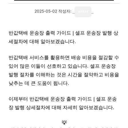
2025-05-02
작성자:
writer
반값택배 운송장 출력 가이드 | 셀프 운송장 발행 상
세절차에 대해 알아보겠습니다.
반값택배 서비스를 활용하면 배송 비용을 절감할 수
있어 많은 이들이 선호하고 있습니다. 셀프 운송장
발행 절차를 이해하는 것은 시간을 절약하고 비용을
낮추는 데 큰 도움이 됩니다.
이제부터 반값택배 운송장 출력 가이드 | 셀프 운송
장 발행 상세절차에 대해 자세히 알아보겠습니다.
💡