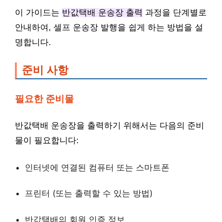
이 가이드는
반값택배 운송장 출력
과정을 단계별로
안내하여, 셀프 운송장 발행을 쉽게 하는 방법을 설
명합니다.
준비 사항
필요한 준비물
반값택배 운송장을 출력하기 위해서는 다음의 준비
물이 필요합니다:
인터넷에 연결된 컴퓨터 또는 스마트폰
프린터 (또는 출력할 수 있는 방법)
반값택배의 회원 인증 정보