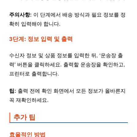
주의사항:
이 단계에서 배송 방식과 필요 정보를 정
확히 입력해야 합니다.
3단계: 정보 입력 및 출력
수신자 정보 및 상품 정보를 입력한 뒤, ‘운송장 출
력’ 버튼을 클릭하세요. 출력할 운송장을 확인하고,
프린터로 출력합니다.
팁:
출력 전에 확인 화면에서 모든 정보가 올바른지
꼭 재확인하세요.
추가 팁
효율적인 방법