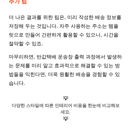
추가 팁
더 나은 결과를 위한 팁은, 미리 작성한 배송 정보를
저장해 두는 것입니다. 자주 사용하는 주소는 템플
릿으로 만들어 간편하게 활용할 수 있으니, 시간을
절약할 수 있죠.
마무리하면, 반값택배 운송장 출력 과정에서 발생하
는 문제를 미리 알고 효과적으로 해결할 수 있는 방
법들을 익힌다면, 더욱 원활한 배송을 경험할 수 있
습니다.
💡
다양한 스타일에 따른 인테리어 비용을 한눈에 비교해보
세요.
💡