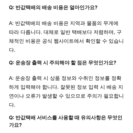
Q: 반값택배의 배송 비용은 얼마인가요?
A: 반값택배의 배송 비용은 지역과 물품의 무게에
따라 다릅니다. 대체로 일반 택배보다 저렴하며, 구
체적인 비용은 공식 웹사이트에서 확인할 수 있습니
다.
Q: 운송장 출력 시 주의해야 할 점은 무엇인가요?
A: 운송장 출력 시 상품 정보와 수취인 정보를 정확
하게 입력해야 합니다. 잘못된 정보 입력 시 배송 지
연이나 오류가 발생할 수 있으므로 주의가 필요합니
다.
Q: 반값택배 서비스를 사용할 때 유의사항은 무엇인
가요?