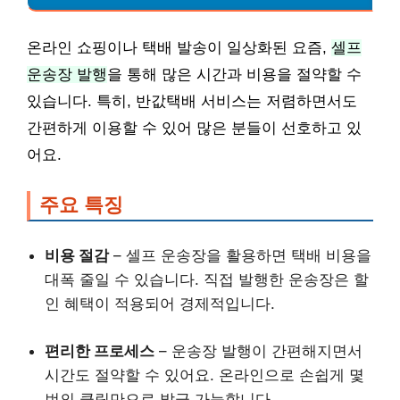
온라인 쇼핑이나 택배 발송이 일상화된 요즘,
셀프
운송장 발행
을 통해 많은 시간과 비용을 절약할 수
있습니다. 특히, 반값택배 서비스는 저렴하면서도
간편하게 이용할 수 있어 많은 분들이 선호하고 있
어요.
주요 특징
비용 절감
– 셀프 운송장을 활용하면 택배 비용을
대폭 줄일 수 있습니다. 직접 발행한 운송장은 할
인 혜택이 적용되어 경제적입니다.
편리한 프로세스
– 운송장 발행이 간편해지면서
시간도 절약할 수 있어요. 온라인으로 손쉽게 몇
번의 클릭만으로 발급 가능합니다.