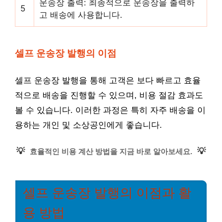
운송장 출력: 최종적으로 운송장을 출력하
5
고 배송에 사용합니다.
셀프 운송장 발행의 이점
셀프 운송장 발행을 통해 고객은 보다 빠르고 효율
적으로 배송을 진행할 수 있으며, 비용 절감 효과도
볼 수 있습니다. 이러한 과정은 특히 자주 배송을 이
용하는 개인 및 소상공인에게 좋습니다.
💡
💡
효율적인 비용 계산 방법을 지금 바로 알아보세요.
셀프 운송장 발행의 이점과 활
용 방법