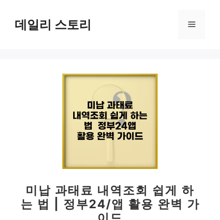
컨
텐
데일리 스토리
메
츠
로
뉴
건
너
뛰
기
미납 과태료 내역조회 쉽게 하
는 법 | 정부24/앱 활용 완벽 가
이드