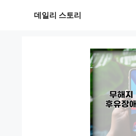
컨
텐
데일리 스토리
츠
로
건
너
뛰
기