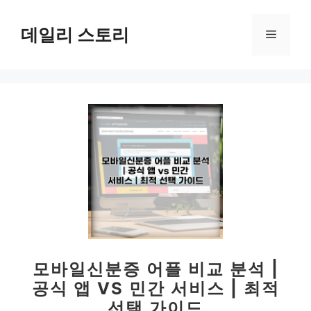
컨
텐
데일리 스토리
메
츠
로
뉴
건
너
뛰
기
모바일신분증 어플 비교 분석 |
공식 앱 VS 민간 서비스 | 최적
선택 가이드