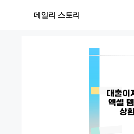
컨
텐
데일리 스토리
츠
로
건
너
뛰
기