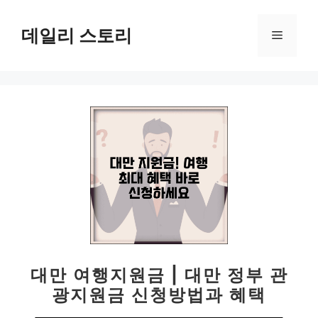
컨
텐
데일리 스토리
메
츠
로
뉴
건
너
뛰
기
대만 여행지원금 | 대만 정부 관
광지원금 신청방법과 혜택