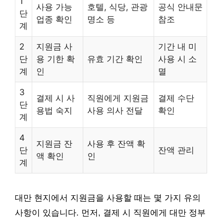
1
사용 가능
호텔, 식당, 관광
공식 안내문
단
업종 확인
명소 등
참조
계
2
지원금 사
기간 내 미
단
용 기한 확
유효 기간 확인
사용 시 소
계
인
멸
3
결제 시 사
직원에게 지원금
결제 수단
단
용법 숙지
사용 의사 전달
확인
계
4
지원금 잔
사용 후 잔액 확
단
잔액 관리
액 확인
인
계
대만 현지에서 지원금을 사용할 때는 몇 가지 유의
사항이 있습니다. 먼저, 결제 시 직원에게 대만 정부