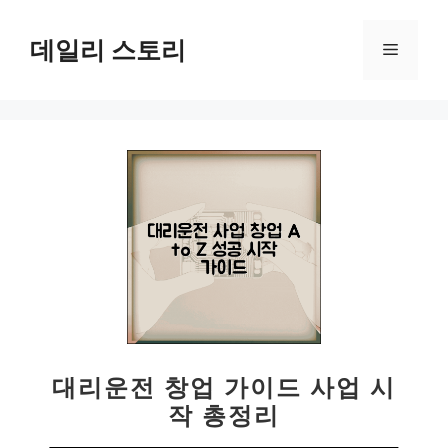
컨
텐
데일리 스토리
메
츠
로
뉴
건
너
뛰
기
대리운전 창업 가이드 사업 시
작 총정리