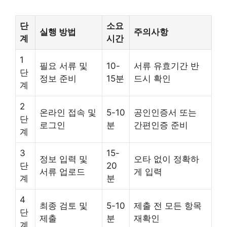
단
소요
실행 방법
주의사항
계
시간
1
필요 서류 및
10-
서류 유효기간 반
단
정보 준비
15분
드시 확인
계
2
온라인 접속 및
5-10
공인인증서 또는
단
로그인
분
간편인증 준비
계
3
15-
정보 입력 및
오타 없이 정확하
단
20
서류 업로드
게 입력
계
분
4
최종 검토 및
5-10
제출 전 모든 항목
단
제출
분
재확인
계