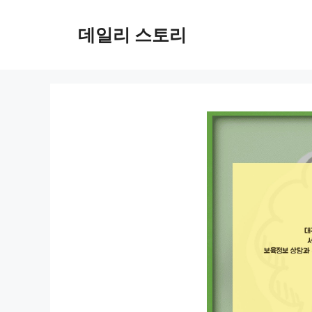
컨
텐
데일리 스토리
츠
로
건
너
뛰
기