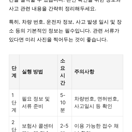
사고 관련 내용을 간략히 정리해두세요.
특히, 차량 번호, 운전자 정보, 사고 발생 일시 및 장
소 등의 기본적인 정보는 필수입니다. 관련 서류가
있다면 미리 사진을 찍어두는 것이 좋습니다.
소
단
요
실행 방법
주의사항
계
시
간
1
5-
필요 정보 및
차량번호, 면허번호,
단
10
서류 준비
사고일시 등 확인
계
분
2
보험사 콜센터
2-5
이용 가능한 접수 채
단