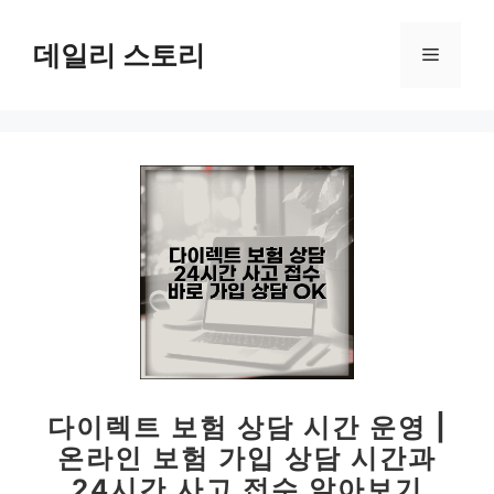
컨
텐
데일리 스토리
메
츠
로
뉴
건
너
뛰
기
다이렉트 보험 상담 시간 운영 |
온라인 보험 가입 상담 시간과
24시간 사고 접수 알아보기