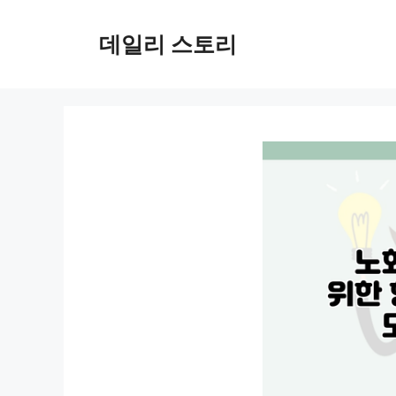
컨
텐
데일리 스토리
츠
로
건
너
뛰
기