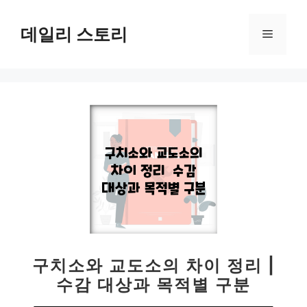
컨
텐
데일리 스토리
메
츠
로
뉴
건
너
뛰
기
구치소와 교도소의 차이 정리 |
수감 대상과 목적별 구분