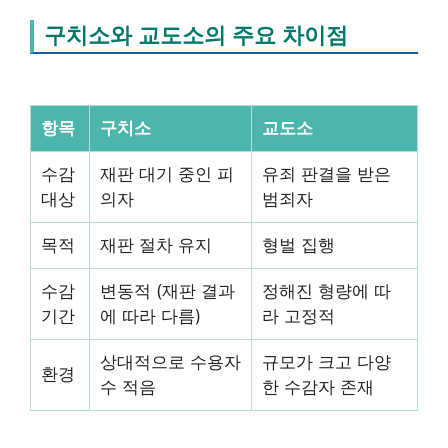
구치소와 교도소의 주요 차이점
항목
구치소
교도소
수감
재판 대기 중인 피
유죄 판결을 받은
대상
의자
범죄자
목적
재판 절차 유지
형벌 집행
수감
변동적 (재판 결과
정해진 형량에 따
기간
에 따라 다름)
라 고정적
상대적으로 수용자
규모가 크고 다양
환경
수 적음
한 수감자 존재