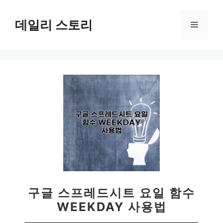
컨
텐
데일리 스토리
메
츠
로
뉴
건
너
뛰
기
구글 스프레드시트 요일 함수
WEEKDAY 사용법