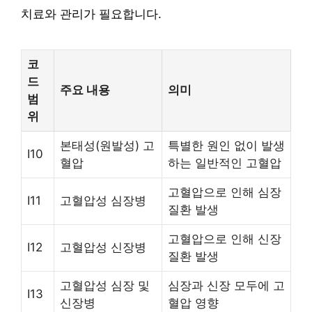
치료와 관리가 필요합니다.
코
드
주요 내용
의미
범
위
본태성(원발성) 고
특별한 원인 없이 발생
I10
혈압
하는 일반적인 고혈압
고혈압으로 인해 심장
I11
고혈압성 심장병
질환 발생
고혈압으로 인해 신장
I12
고혈압성 신장병
질환 발생
고혈압성 심장 및
심장과 신장 모두에 고
I13
신장병
혈압 영향