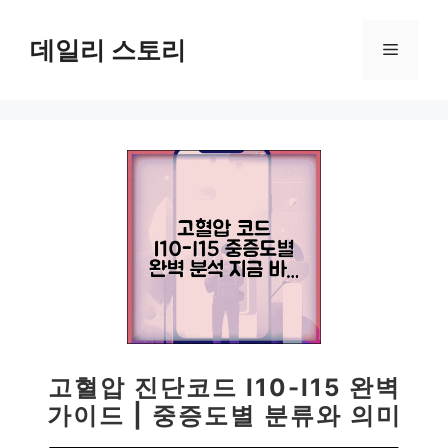
컨
텐
데일리 스토리
메
츠
로
뉴
건
너
뛰
기
고혈압 진단코드 I10-I15 완벽
가이드 | 중증도별 분류와 의미