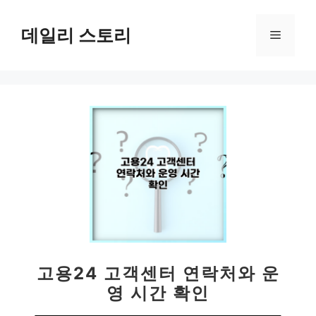
컨
텐
데일리 스토리
메
츠
로
뉴
건
너
뛰
기
고용24 고객센터 연락처와 운
영 시간 확인