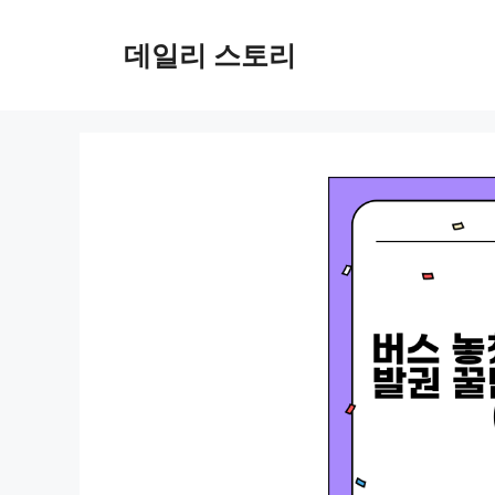
컨
텐
데일리 스토리
츠
로
건
너
뛰
기