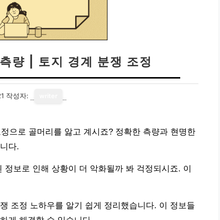
측량 | 토지 경계 분쟁 조정
21
작성자:
writer
 조정으로 골머리를 앓고 계시죠? 정확한 측량과 현명한
니다.
된 정보로 인해 상황이 더 악화될까 봐 걱정되시죠. 이
쟁 조정 노하우를 알기 쉽게 정리했습니다. 이 정보들