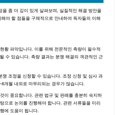
정을 좀 더 깊이 있게 살펴보며, 실질적인 해결 방안을
의해야 할 점들을 구체적으로 안내하여 독자들의 이해
현황 파악입니다. 이를 위해 전문적인 측량이 필수적
요될 수 있습니다. 측량 결과는 분쟁 해결의 객관적인 근
분쟁 조정을 신청할 수 있습니다. 조정 신청 및 심사 과
3~6개월 내외로 마무리되는 경우가 많습니다.
것이 중요합니다. 관련 법규 및 판례를 충분히 숙지하
탕으로 논의를 진행해야 합니다. 관련 서류들을 미리
행에 도움이 됩니다.