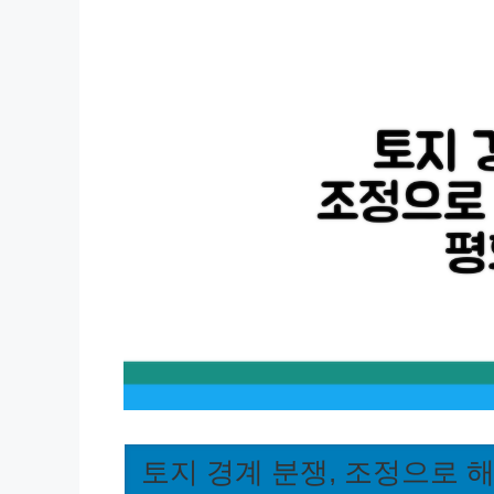
토지 경계 분쟁, 조정으로 