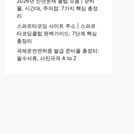
2026년 신년운세 꿀팁 모음 | 준비
물, 시간대, 주의점: 7가지 핵심 총정
리
스파르타코딩 사이트 주소 | 스파르
타코딩클럽 완벽가이드: 7단계 핵심
총정리
국제운전면허증 발급 준비물 총정리:
필수서류, 사진규격 A to Z