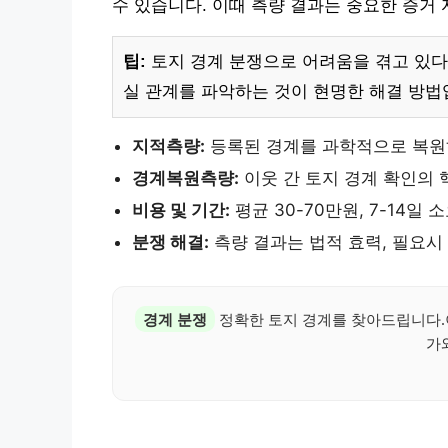
수 있습니다. 이때 측량 결과는 중요한 증거
팁:
토지 경계 분쟁으로 어려움을 겪고 있다
실 관계를 파악하는 것이 현명한 해결 방법
지적측량:
등록된 경계를 과학적으로 복원
경계복원측량:
이웃 간 토지 경계 확인의 
비용 및 기간:
평균 30-70만원, 7-14일 
분쟁 해결:
측량 결과는 법적 효력, 필요시
경계 분쟁
정확한 토지 경계를 찾아드립니다.이
가