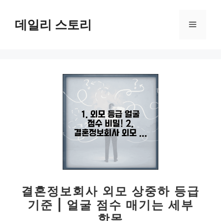
컨
텐
데일리 스토리
메
츠
로
뉴
건
너
뛰
기
결혼정보회사 외모 상중하 등급
기준 | 얼굴 점수 매기는 세부
항목