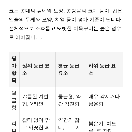
코는 콧대의 높이와 모양, 콧방울의 크기 등이, 입은
입술의 두께와 모양, 치열 등이 평가 기준이 됩니다.
전체적으로 조화롭고 또렷한 이목구비는 높은 점수
로 이어집니다.
평
가
상위 등급 요
평균 등급
하위 등급 요
항
소
요소
소
목
얼
갸름한 계란
둥근형, 약
매우 각지거나
굴
형, V라인
간 각진형
넓은형
형
잡티 없이 맑
약간의 잡
피
붉은기, 여드
고 깨끗한 피
티, 고르지
부
름, 큰 잡티