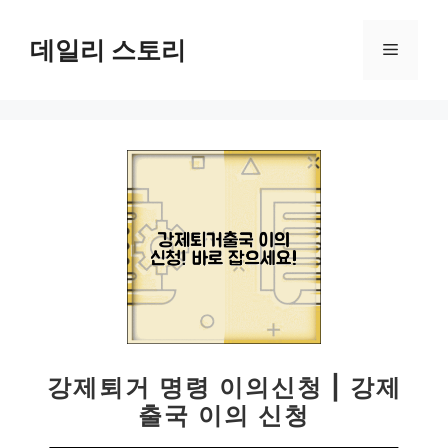
컨
텐
데일리 스토리
메
츠
로
뉴
건
너
뛰
기
강제퇴거 명령 이의신청 | 강제
출국 이의 신청