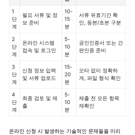
1
10-
필요 서류 및 정
서류 유효기간 확
단
15
보 준비
인, 등본/초본 구분
계
분
2
5-
온라인 시스템
공인인증서 또는 간
단
10
접속 및 로그인
편인증 준비
계
분
3
15-
신청 정보 입력
오타 없이 정확하
단
20
및 서류 업로드
게, 파일 형식 확인
계
분
4
5-
최종 검토 및 제
제출 전 모든 항목
단
10
출
재확인
계
분
온라인 신청 시 발생하는 기술적인 문제들을 미리