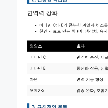
면역력 강화
비타민 C와 E가 풍부한 과일과 채소
천연 재료로 만든 차 (예: 생강차, 유
영양소
효과
비타민 C
면역력 증진, 세
비타민 E
항산화 작용, 심
아연
면역 기능 향상
오메가3
염증 완화, 호흡
3. 규칙적인 운동