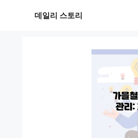
컨
텐
데일리 스토리
츠
로
건
너
뛰
기